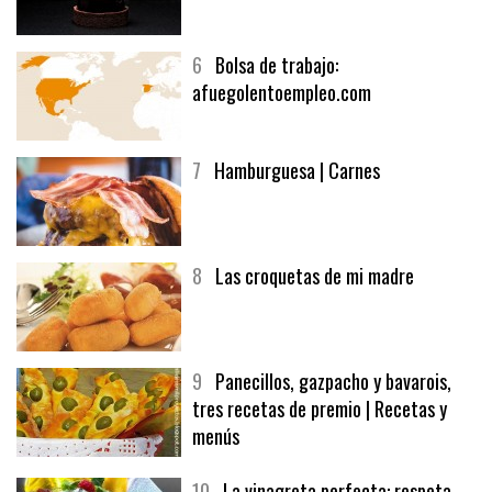
5
CHOCOLATE EN TEXTURAS
6
Bolsa de trabajo:
afuegolentoempleo.com
7
Hamburguesa | Carnes
8
Las croquetas de mi madre
9
Panecillos, gazpacho y bavarois,
tres recetas de premio | Recetas y
menús