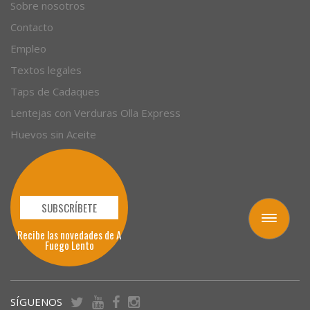
Empresas
Sobre nosotros
Contacto
Empleo
Textos legales
Taps de Cadaques
Lentejas con Verduras Olla Express
Huevos sin Aceite
Toggle
navigation
SUBSCRÍBETE
Recibe las novedades de A
Fuego Lento