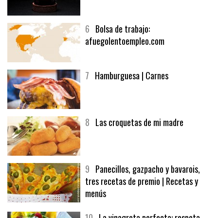
5
CHOCOLATE EN TEXTURAS
6
Bolsa de trabajo:
afuegolentoempleo.com
7
Hamburguesa | Carnes
8
Las croquetas de mi madre
9
Panecillos, gazpacho y bavarois,
tres recetas de premio | Recetas y
menús