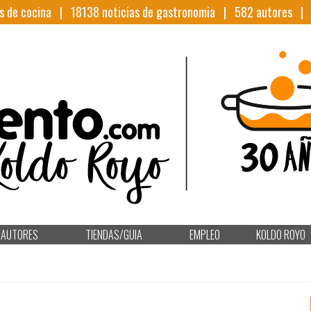
s de cocina |
18138
noticias de gastronomia |
582
autores 
AUTORES
TIENDAS/GUIA
EMPLEO
KOLDO ROYO