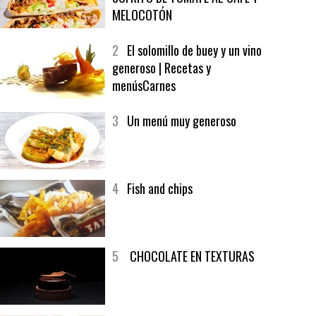
1
CRUNCH WRAP SUPREME CON
SOFRITO DE TOMATE AL CAFÉ Y
MELOCOTÓN
2
El solomillo de buey y un vino
generoso | Recetas y
menúsCarnes
3
Un menú muy generoso
4
Fish and chips
5
CHOCOLATE EN TEXTURAS