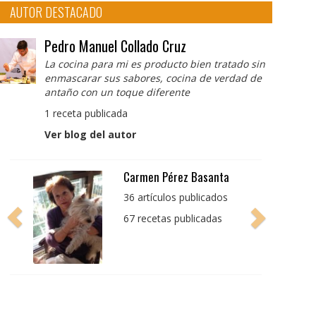
AUTOR DESTACADO
Pedro Manuel Collado Cruz
La cocina para mi es producto bien tratado sin
enmascarar sus sabores, cocina de verdad de
antaño con un toque diferente
1 receta publicada
Ver blog del autor
Pedro Manuel Collado
Cruz
La cocina para mi es
producto bien tratado
sin enmascarar sus
sabores, cocina de
verdad de antaño con
un toque diferente
1 receta publicada