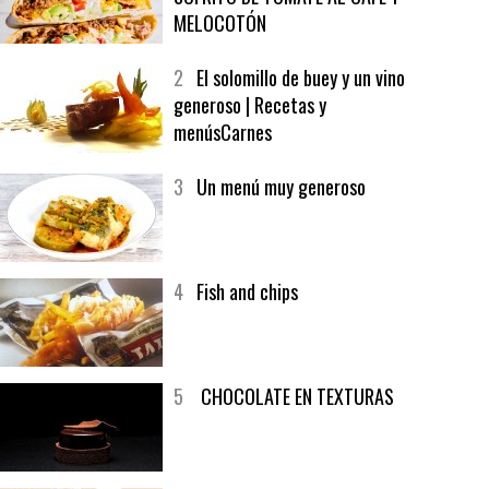
1
CRUNCH WRAP SUPREME CON
SOFRITO DE TOMATE AL CAFÉ Y
MELOCOTÓN
2
El solomillo de buey y un vino
generoso | Recetas y
menúsCarnes
3
Un menú muy generoso
4
Fish and chips
5
CHOCOLATE EN TEXTURAS