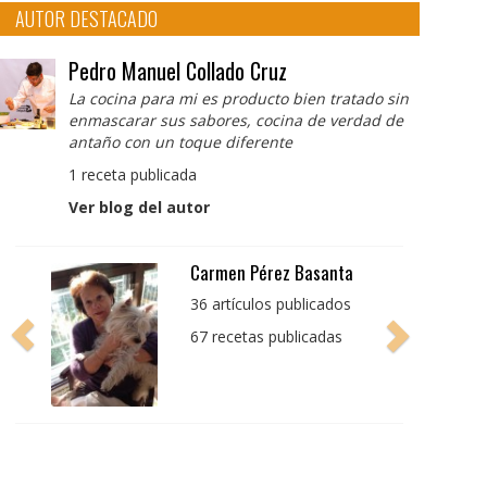
AUTOR DESTACADO
Pedro Manuel Collado Cruz
La cocina para mi es producto bien tratado sin
enmascarar sus sabores, cocina de verdad de
antaño con un toque diferente
1 receta publicada
Ver blog del autor
Pedro Manuel Collado
Cruz
La cocina para mi es
producto bien tratado
sin enmascarar sus
sabores, cocina de
verdad de antaño con
un toque diferente
1 receta publicada