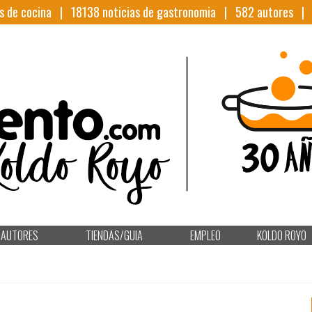
s de cocina |
18138
noticias de gastronomia |
582
autores 
AUTORES
TIENDAS/GUIA
EMPLEO
KOLDO ROYO