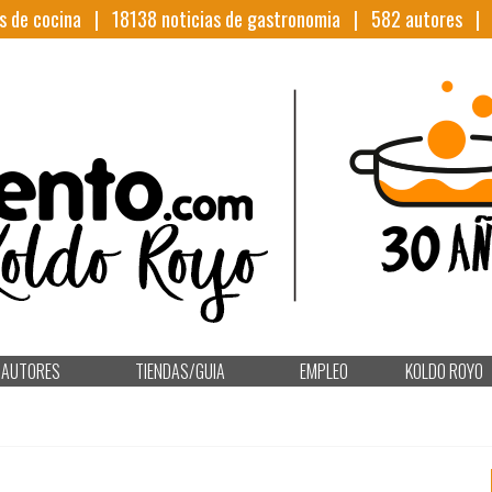
s de cocina |
18138
noticias de gastronomia |
582
autores 
AUTORES
TIENDAS/GUIA
EMPLEO
KOLDO ROYO