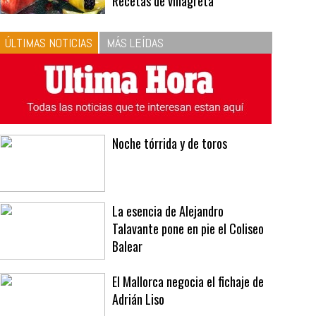
10
La vinagreta perfecta:
respeta las proporciones.
Recetas de vinagreta
ÚLTIMAS NOTICIAS
MÁS LEÍDAS
Noche tórrida y de toros
La esencia de Alejandro
Talavante pone en pie el Coliseo
Balear