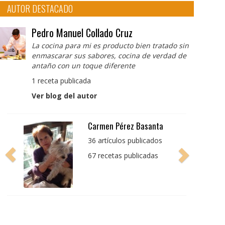
AUTOR DESTACADO
Pedro Manuel Collado Cruz
La cocina para mi es producto bien tratado sin
enmascarar sus sabores, cocina de verdad de
antaño con un toque diferente
1 receta publicada
Ver blog del autor
Pedro Manuel Collado
Cruz
La cocina para mi es
producto bien tratado
sin enmascarar sus
sabores, cocina de
verdad de antaño con
un toque diferente
1 receta publicada