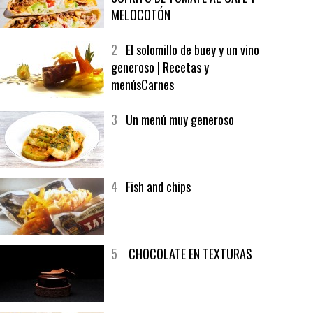
1
CRUNCH WRAP SUPREME CON
SOFRITO DE TOMATE AL CAFÉ Y
MELOCOTÓN
2
El solomillo de buey y un vino
generoso | Recetas y
menúsCarnes
3
Un menú muy generoso
4
Fish and chips
5
CHOCOLATE EN TEXTURAS