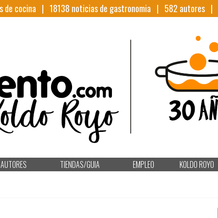
s de cocina |
18138
noticias de gastronomia |
582
autores 
AUTORES
TIENDAS/GUIA
EMPLEO
KOLDO ROYO