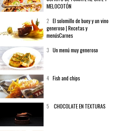
1
CRUNCH WRAP SUPREME CON
SOFRITO DE TOMATE AL CAFÉ Y
MELOCOTÓN
2
El solomillo de buey y un vino
generoso | Recetas y
menúsCarnes
3
Un menú muy generoso
4
Fish and chips
5
CHOCOLATE EN TEXTURAS