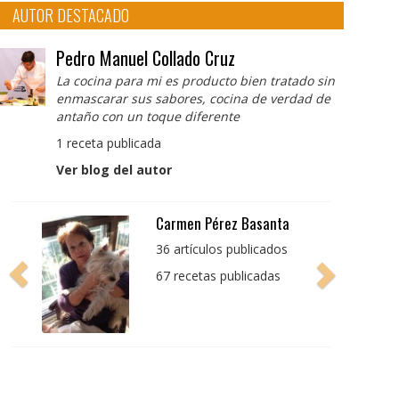
AUTOR DESTACADO
Pedro Manuel Collado Cruz
La cocina para mi es producto bien tratado sin
enmascarar sus sabores, cocina de verdad de
antaño con un toque diferente
1 receta publicada
Ver blog del autor
Pedro Manuel Collado
Cruz
La cocina para mi es
producto bien tratado
sin enmascarar sus
sabores, cocina de
verdad de antaño con
un toque diferente
1 receta publicada