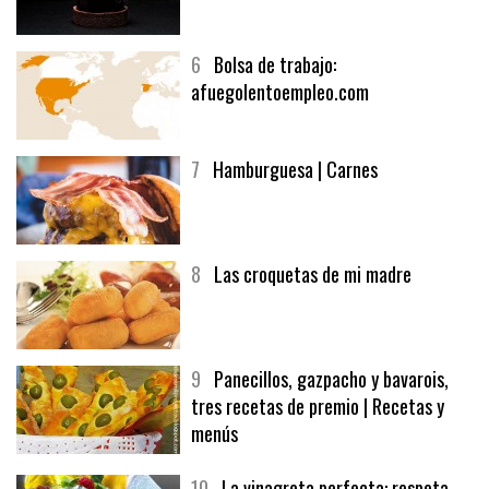
5
CHOCOLATE EN TEXTURAS
6
Bolsa de trabajo:
afuegolentoempleo.com
7
Hamburguesa | Carnes
8
Las croquetas de mi madre
9
Panecillos, gazpacho y bavarois,
tres recetas de premio | Recetas y
menús