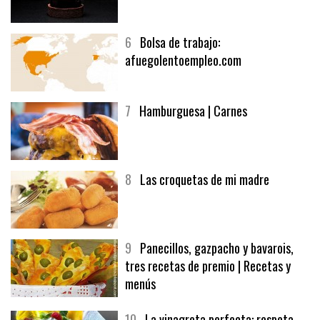
5
CHOCOLATE EN TEXTURAS
6
Bolsa de trabajo:
afuegolentoempleo.com
7
Hamburguesa | Carnes
8
Las croquetas de mi madre
9
Panecillos, gazpacho y bavarois,
tres recetas de premio | Recetas y
menús