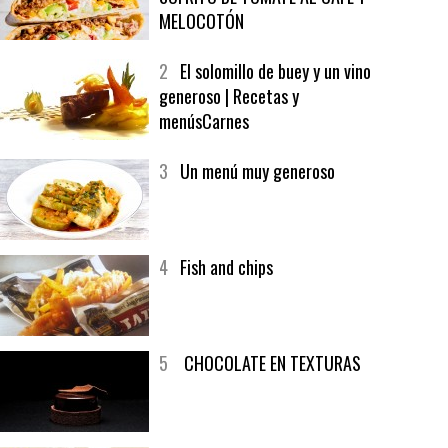
1
CRUNCH WRAP SUPREME CON
SOFRITO DE TOMATE AL CAFÉ Y
MELOCOTÓN
2
El solomillo de buey y un vino
generoso | Recetas y
menúsCarnes
3
Un menú muy generoso
4
Fish and chips
5
CHOCOLATE EN TEXTURAS