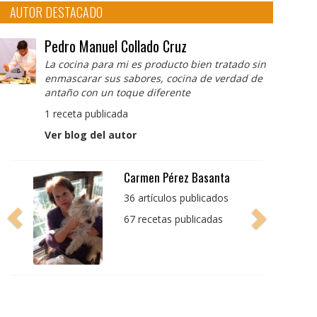
AUTOR DESTACADO
Pedro Manuel Collado Cruz
La cocina para mi es producto bien tratado sin
enmascarar sus sabores, cocina de verdad de
antaño con un toque diferente
1 receta publicada
Ver blog del autor
Pedro Manuel Collado
Cruz
La cocina para mi es
producto bien tratado
sin enmascarar sus
sabores, cocina de
verdad de antaño con
un toque diferente
1 receta publicada