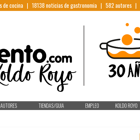
s de cocina |
18138
noticias de gastronomia |
582
autores 
AUTORES
TIENDAS/GUIA
EMPLEO
KOLDO ROYO