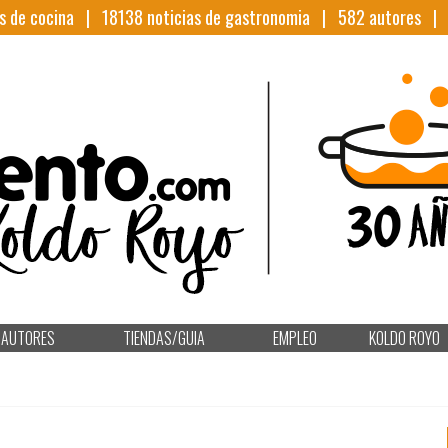
s de cocina |
18138
noticias de gastronomia |
582
autores 
AUTORES
TIENDAS/GUIA
EMPLEO
KOLDO ROYO