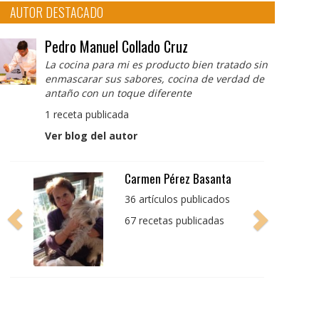
AUTOR DESTACADO
Pedro Manuel Collado Cruz
La cocina para mi es producto bien tratado sin
enmascarar sus sabores, cocina de verdad de
antaño con un toque diferente
1 receta publicada
Ver blog del autor
Pedro Manuel Collado
Cruz
La cocina para mi es
producto bien tratado
sin enmascarar sus
sabores, cocina de
verdad de antaño con
un toque diferente
1 receta publicada