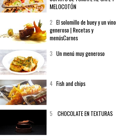
1
CRUNCH WRAP SUPREME CON
SOFRITO DE TOMATE AL CAFÉ Y
MELOCOTÓN
2
El solomillo de buey y un vino
generoso | Recetas y
menúsCarnes
3
Un menú muy generoso
4
Fish and chips
5
CHOCOLATE EN TEXTURAS