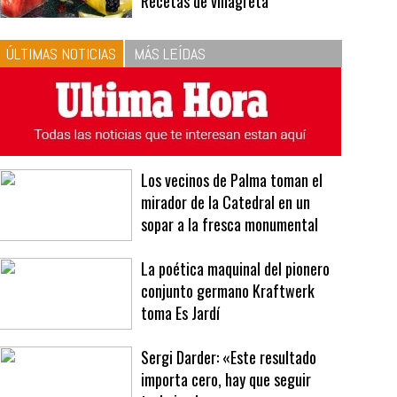
10
La vinagreta perfecta:
respeta las proporciones.
Recetas de vinagreta
ÚLTIMAS NOTICIAS
MÁS LEÍDAS
Los vecinos de Palma toman el
mirador de la Catedral en un
sopar a la fresca monumental
La poética maquinal del pionero
conjunto germano Kraftwerk
toma Es Jardí