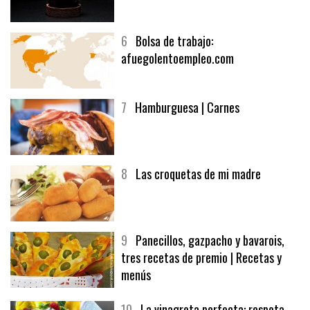
5
CHOCOLATE EN TEXTURAS
6
Bolsa de trabajo:
afuegolentoempleo.com
7
Hamburguesa | Carnes
8
Las croquetas de mi madre
9
Panecillos, gazpacho y bavarois,
tres recetas de premio | Recetas y
menús