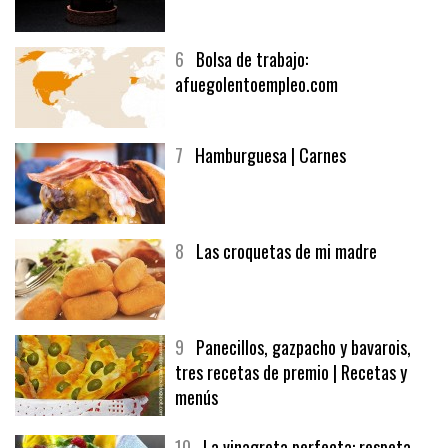
5
CHOCOLATE EN TEXTURAS
6
Bolsa de trabajo:
afuegolentoempleo.com
7
Hamburguesa | Carnes
8
Las croquetas de mi madre
9
Panecillos, gazpacho y bavarois,
tres recetas de premio | Recetas y
menús