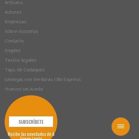
Recetas
Artículos
Autores
Empresas
Sobre nosotros
Contacto
Empleo
Textos legales
Taps de Cadaques
Lentejas con Verduras Olla Express
Huevos sin Aceite
Toggle
navigation
SUBSCRÍBETE