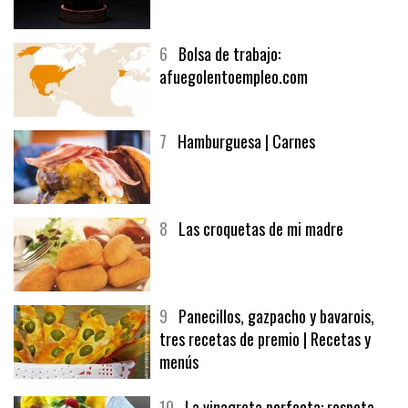
5
CHOCOLATE EN TEXTURAS
6
Bolsa de trabajo:
afuegolentoempleo.com
7
Hamburguesa | Carnes
8
Las croquetas de mi madre
9
Panecillos, gazpacho y bavarois,
tres recetas de premio | Recetas y
menús