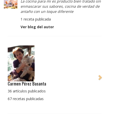
La cocina para mi es producto bien tratado sin
enmascarar sus sabores, cocina de verdad de
antaño con un toque diferente
1 receta publicada
Ver blog del autor
ta
Pedro Manuel Collado Cruz
La cocina para mi es producto b
os
enmascarar sus sabores, cocina
s
con un toque diferente
1 receta publicada