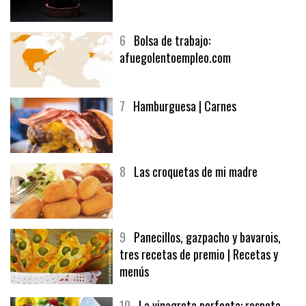
5
CHOCOLATE EN TEXTURAS
6
Bolsa de trabajo:
afuegolentoempleo.com
7
Hamburguesa | Carnes
8
Las croquetas de mi madre
9
Panecillos, gazpacho y bavarois,
tres recetas de premio | Recetas y
menús