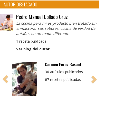
AUTOR DESTACADO
Pedro Manuel Collado Cruz
La cocina para mi es producto bien tratado sin
enmascarar sus sabores, cocina de verdad de
antaño con un toque diferente
1 receta publicada
Ver blog del autor
Pedro Manuel Collado
Cruz
La cocina para mi es
producto bien tratado
sin enmascarar sus
sabores, cocina de
verdad de antaño con
un toque diferente
1 receta publicada