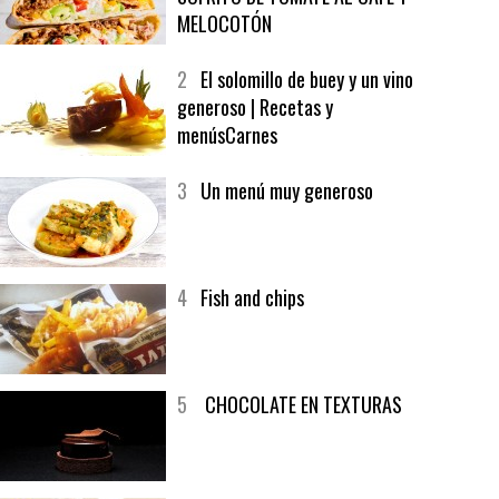
1
CRUNCH WRAP SUPREME CON
SOFRITO DE TOMATE AL CAFÉ Y
MELOCOTÓN
2
El solomillo de buey y un vino
generoso | Recetas y
menúsCarnes
3
Un menú muy generoso
4
Fish and chips
5
CHOCOLATE EN TEXTURAS