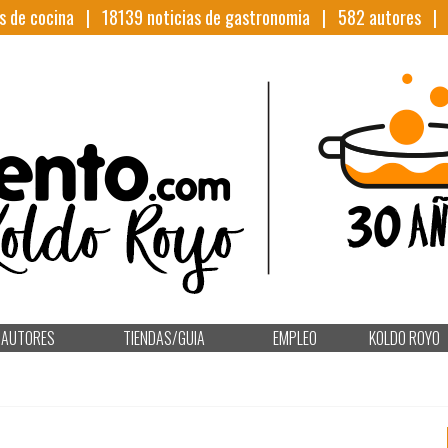
s de cocina |
18139
noticias de gastronomia |
582
autores 
AUTORES
TIENDAS/GUIA
EMPLEO
KOLDO ROYO