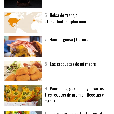
5
CHOCOLATE EN TEXTURAS
6
Bolsa de trabajo:
afuegolentoempleo.com
7
Hamburguesa | Carnes
8
Las croquetas de mi madre
9
Panecillos, gazpacho y bavarois,
tres recetas de premio | Recetas y
menús