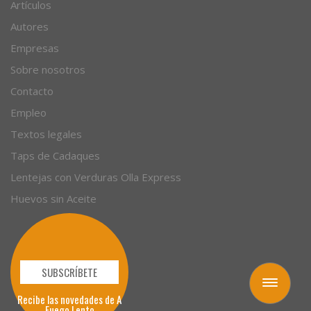
Recetas
Artículos
Autores
Empresas
Sobre nosotros
Contacto
Empleo
Textos legales
Taps de Cadaques
Lentejas con Verduras Olla Express
Huevos sin Aceite
Toggle
navigation
SUBSCRÍBETE