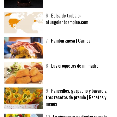
5
CHOCOLATE EN TEXTURAS
6
Bolsa de trabajo:
afuegolentoempleo.com
7
Hamburguesa | Carnes
8
Las croquetas de mi madre
9
Panecillos, gazpacho y bavarois,
tres recetas de premio | Recetas y
menús