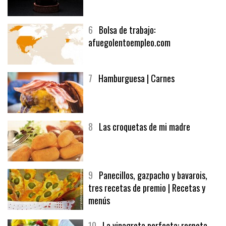
5
CHOCOLATE EN TEXTURAS
6
Bolsa de trabajo:
afuegolentoempleo.com
7
Hamburguesa | Carnes
8
Las croquetas de mi madre
9
Panecillos, gazpacho y bavarois,
tres recetas de premio | Recetas y
menús