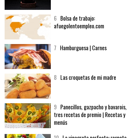
5
CHOCOLATE EN TEXTURAS
6
Bolsa de trabajo:
afuegolentoempleo.com
7
Hamburguesa | Carnes
8
Las croquetas de mi madre
9
Panecillos, gazpacho y bavarois,
tres recetas de premio | Recetas y
menús