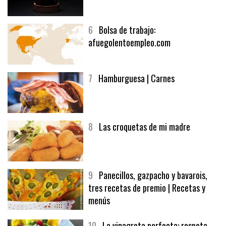
5
CHOCOLATE EN TEXTURAS
6
Bolsa de trabajo:
afuegolentoempleo.com
7
Hamburguesa | Carnes
8
Las croquetas de mi madre
9
Panecillos, gazpacho y bavarois,
tres recetas de premio | Recetas y
menús