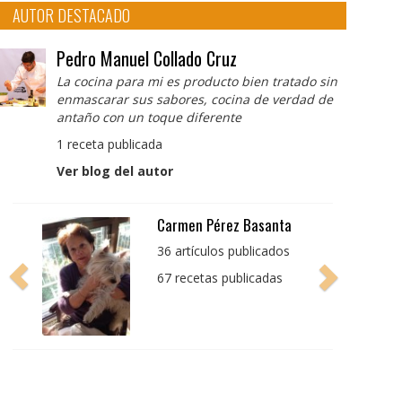
AUTOR DESTACADO
Pedro Manuel Collado Cruz
La cocina para mi es producto bien tratado sin
enmascarar sus sabores, cocina de verdad de
antaño con un toque diferente
1 receta publicada
Ver blog del autor
Pedro Manuel Collado
Cruz
La cocina para mi es
producto bien tratado
sin enmascarar sus
sabores, cocina de
verdad de antaño con
un toque diferente
1 receta publicada