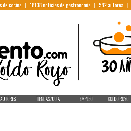
s de cocina |
18138
noticias de gastronomia |
582
autores 
AUTORES
TIENDAS/GUIA
EMPLEO
KOLDO ROYO