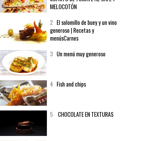
1
CRUNCH WRAP SUPREME CON
SOFRITO DE TOMATE AL CAFÉ Y
MELOCOTÓN
2
El solomillo de buey y un vino
generoso | Recetas y
menúsCarnes
3
Un menú muy generoso
4
Fish and chips
5
CHOCOLATE EN TEXTURAS