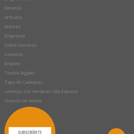
© 1996 - 2026. 31 años. Todos los derechos reservados.
Blog de cocina
Recetas
Artículos
Autores
Empresas
Sobre nosotros
Contacto
Empleo
Textos legales
Taps de Cadaques
Lentejas con Verduras Olla Express
Huevos sin Aceite