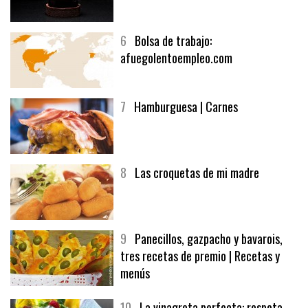
5
CHOCOLATE EN TEXTURAS
6
Bolsa de trabajo:
afuegolentoempleo.com
7
Hamburguesa | Carnes
8
Las croquetas de mi madre
9
Panecillos, gazpacho y bavarois,
tres recetas de premio | Recetas y
menús