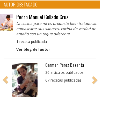
AUTOR DESTACADO
Pedro Manuel Collado Cruz
La cocina para mi es producto bien tratado sin
enmascarar sus sabores, cocina de verdad de
antaño con un toque diferente
1 receta publicada
Ver blog del autor
Pedro Manuel Collado
Cruz
La cocina para mi es
producto bien tratado
sin enmascarar sus
sabores, cocina de
verdad de antaño con
un toque diferente
1 receta publicada