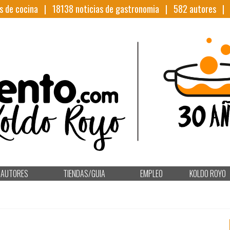
s de cocina |
18138
noticias de gastronomia |
582
autores 
AUTORES
TIENDAS/GUIA
EMPLEO
KOLDO ROYO