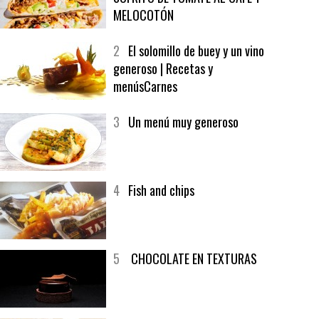
1
CRUNCH WRAP SUPREME CON
SOFRITO DE TOMATE AL CAFÉ Y
MELOCOTÓN
2
El solomillo de buey y un vino
generoso | Recetas y
menúsCarnes
3
Un menú muy generoso
4
Fish and chips
5
CHOCOLATE EN TEXTURAS