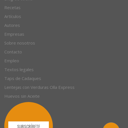
© 1996 - 2026. 31 años. Todos los derechos reservados.
Blog de cocina
Recetas
Artículos
Autores
Empresas
Sobre nosotros
Contacto
Empleo
Textos legales
Taps de Cadaques
Lentejas con Verduras Olla Express
Huevos sin Aceite