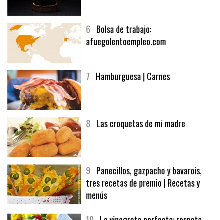
5
CHOCOLATE EN TEXTURAS
6
Bolsa de trabajo:
afuegolentoempleo.com
7
Hamburguesa | Carnes
8
Las croquetas de mi madre
9
Panecillos, gazpacho y bavarois,
tres recetas de premio | Recetas y
menús