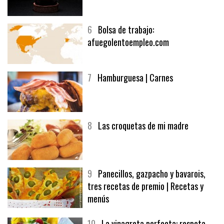
5
CHOCOLATE EN TEXTURAS
6
Bolsa de trabajo:
afuegolentoempleo.com
7
Hamburguesa | Carnes
8
Las croquetas de mi madre
9
Panecillos, gazpacho y bavarois,
tres recetas de premio | Recetas y
menús