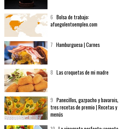
5
CHOCOLATE EN TEXTURAS
6
Bolsa de trabajo:
afuegolentoempleo.com
7
Hamburguesa | Carnes
8
Las croquetas de mi madre
9
Panecillos, gazpacho y bavarois,
tres recetas de premio | Recetas y
menús