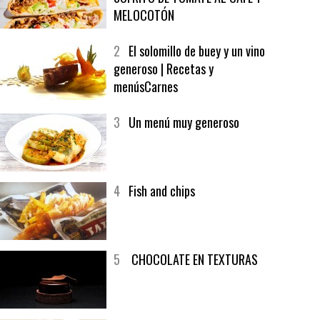
1
CRUNCH WRAP SUPREME CON
SOFRITO DE TOMATE AL CAFÉ Y
MELOCOTÓN
2
El solomillo de buey y un vino
generoso | Recetas y
menúsCarnes
3
Un menú muy generoso
4
Fish and chips
5
CHOCOLATE EN TEXTURAS