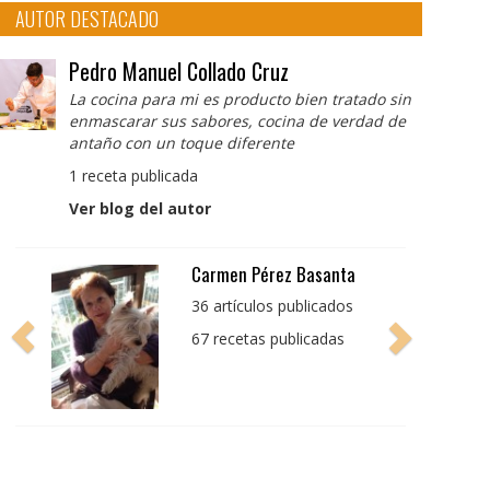
AUTOR DESTACADO
Pedro Manuel Collado Cruz
La cocina para mi es producto bien tratado sin
enmascarar sus sabores, cocina de verdad de
antaño con un toque diferente
1 receta publicada
Ver blog del autor
Pedro Manuel Collado
Cruz
La cocina para mi es
producto bien tratado
sin enmascarar sus
sabores, cocina de
verdad de antaño con
un toque diferente
1 receta publicada