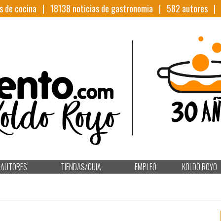
s de cocina |
18138
noticias de gastronomia |
582
autores 
AUTORES
TIENDAS/GUIA
EMPLEO
KOLDO ROYO