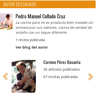
AUTOR DESTACADO
Pedro Manuel Collado Cruz
La cocina para mi es producto bien tratado sin
enmascarar sus sabores, cocina de verdad de
antaño con un toque diferente
1 receta publicada
Ver blog del autor
Pedro Manuel Collado
Cruz
La cocina para mi es
producto bien tratado
sin enmascarar sus
sabores, cocina de
verdad de antaño con
un toque diferente
1 receta publicada