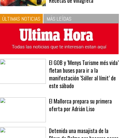
10
La vinagreta perfecta:
respeta las proporciones.
Recetas de vinagreta
ÚLTIMAS NOTICIAS
MÁS LEÍDAS
El GOB y ‘Menys Turisme més vida’
fletan buses para ir a la
manifestación ‘Sóller al límit’ de
este sábado
El Mallorca prepara su primera
oferta por Adrián Liso