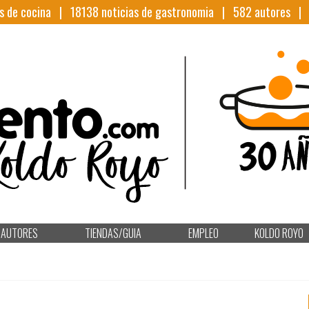
s de cocina |
18138
noticias de gastronomia |
582
autores 
AUTORES
TIENDAS/GUIA
EMPLEO
KOLDO ROYO