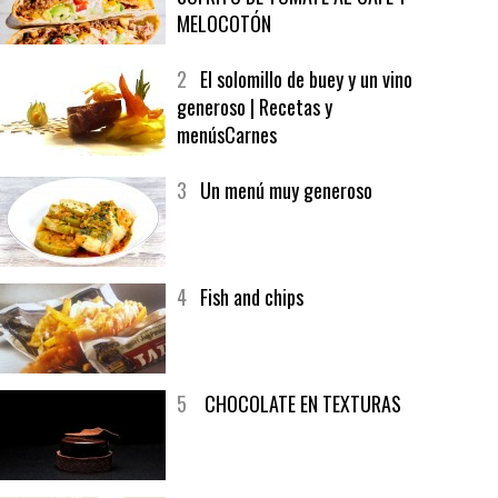
1
CRUNCH WRAP SUPREME CON
SOFRITO DE TOMATE AL CAFÉ Y
MELOCOTÓN
2
El solomillo de buey y un vino
generoso | Recetas y
menúsCarnes
3
Un menú muy generoso
4
Fish and chips
5
CHOCOLATE EN TEXTURAS