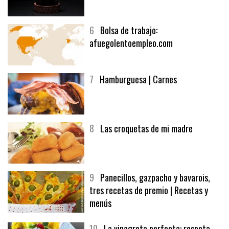
5
CHOCOLATE EN TEXTURAS
6
Bolsa de trabajo:
afuegolentoempleo.com
7
Hamburguesa | Carnes
8
Las croquetas de mi madre
9
Panecillos, gazpacho y bavarois,
tres recetas de premio | Recetas y
menús