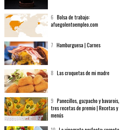
5
CHOCOLATE EN TEXTURAS
6
Bolsa de trabajo:
afuegolentoempleo.com
7
Hamburguesa | Carnes
8
Las croquetas de mi madre
9
Panecillos, gazpacho y bavarois,
tres recetas de premio | Recetas y
menús