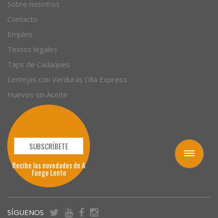
Empresas
Sobre nosotros
Contacto
Empleo
Textos legales
Taps de Cadaques
Lentejas con Verduras Olla Express
Huevos sin Aceite
Toggle
navigation
SUBSCRÍBETE
Recibe las novedades de A
Fuego Lento