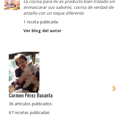
La cocina para mi es producto bien tratado sin
enmascarar sus sabores, cocina de verdad de
antaño con un toque diferente
1 receta publicada
Ver blog del autor
santa
Pedro Manuel Collado Cruz
La cocina para mi es producto
cados
enmascarar sus sabores, coc
adas
con un toque diferente
1 receta publicada