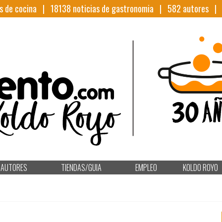
s de cocina |
18138
noticias de gastronomia |
582
autores 
AUTORES
TIENDAS/GUIA
EMPLEO
KOLDO ROYO