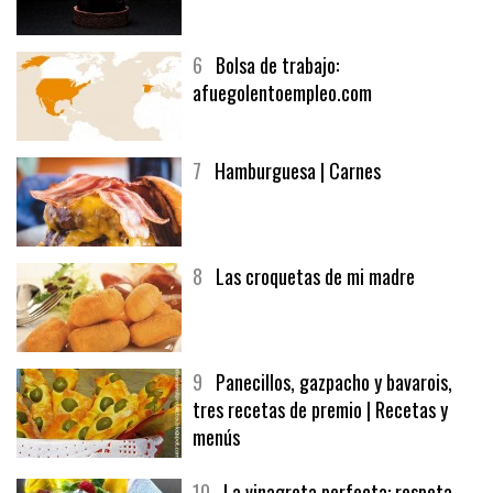
5
CHOCOLATE EN TEXTURAS
6
Bolsa de trabajo:
afuegolentoempleo.com
7
Hamburguesa | Carnes
8
Las croquetas de mi madre
9
Panecillos, gazpacho y bavarois,
tres recetas de premio | Recetas y
menús