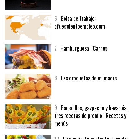
5
CHOCOLATE EN TEXTURAS
6
Bolsa de trabajo:
afuegolentoempleo.com
7
Hamburguesa | Carnes
8
Las croquetas de mi madre
9
Panecillos, gazpacho y bavarois,
tres recetas de premio | Recetas y
menús