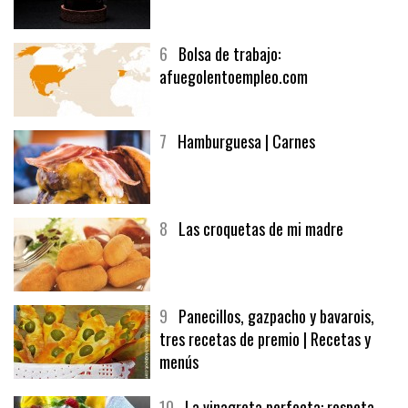
5
CHOCOLATE EN TEXTURAS
6
Bolsa de trabajo:
afuegolentoempleo.com
7
Hamburguesa | Carnes
8
Las croquetas de mi madre
9
Panecillos, gazpacho y bavarois,
tres recetas de premio | Recetas y
menús