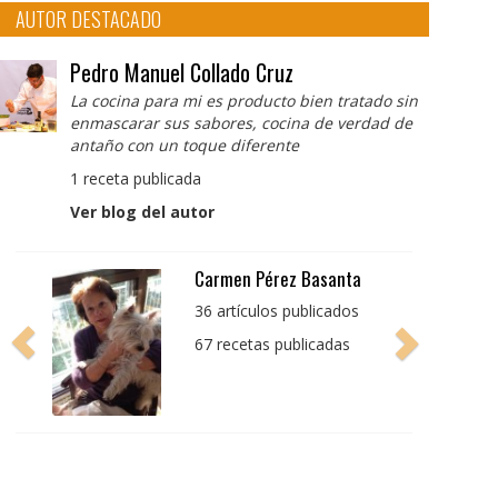
AUTOR DESTACADO
Pedro Manuel Collado Cruz
La cocina para mi es producto bien tratado sin
enmascarar sus sabores, cocina de verdad de
antaño con un toque diferente
1 receta publicada
Ver blog del autor
Pedro Manuel Collado
Cruz
La cocina para mi es
producto bien tratado
sin enmascarar sus
sabores, cocina de
verdad de antaño con
un toque diferente
1 receta publicada