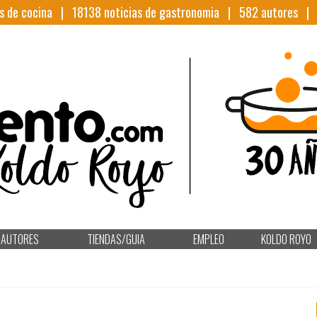
s de cocina |
18138
noticias de gastronomia |
582
autores 
AUTORES
TIENDAS/GUIA
EMPLEO
KOLDO ROYO