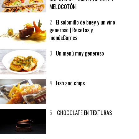
1
CRUNCH WRAP SUPREME CON
SOFRITO DE TOMATE AL CAFÉ Y
MELOCOTÓN
2
El solomillo de buey y un vino
generoso | Recetas y
menúsCarnes
3
Un menú muy generoso
4
Fish and chips
5
CHOCOLATE EN TEXTURAS