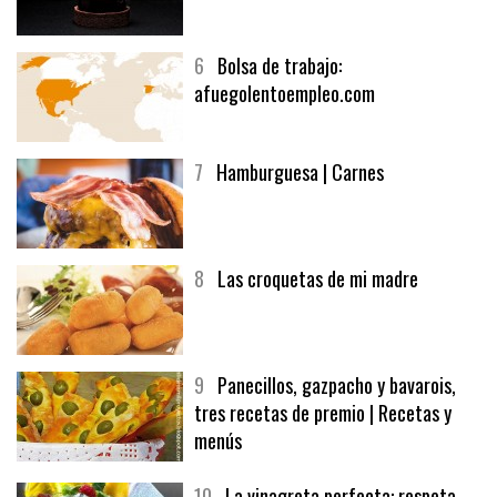
5
CHOCOLATE EN TEXTURAS
6
Bolsa de trabajo:
afuegolentoempleo.com
7
Hamburguesa | Carnes
8
Las croquetas de mi madre
9
Panecillos, gazpacho y bavarois,
tres recetas de premio | Recetas y
menús