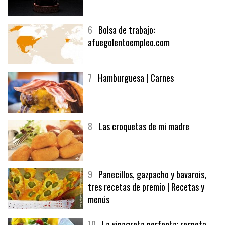
5
CHOCOLATE EN TEXTURAS
6
Bolsa de trabajo:
afuegolentoempleo.com
7
Hamburguesa | Carnes
8
Las croquetas de mi madre
9
Panecillos, gazpacho y bavarois,
tres recetas de premio | Recetas y
menús