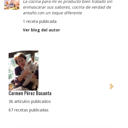
La cocina para mi es producto bien tratado sin
enmascarar sus sabores, cocina de verdad de
antaño con un toque diferente
1 receta publicada
Ver blog del autor
men Pérez Basanta
Pedro Manuel Co
La cocina para m
rtículos publicados
enmascarar sus 
ecetas publicadas
con un toque di
1 receta publica