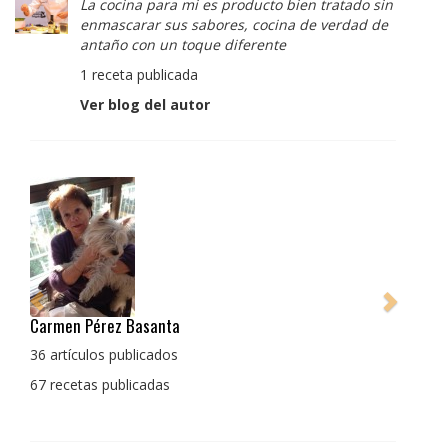
La cocina para mi es producto bien tratado sin
enmascarar sus sabores, cocina de verdad de
antaño con un toque diferente
1 receta publicada
Ver blog del autor
santa
Pedro Manuel Collado Cruz
La cocina para mi es producto
cados
enmascarar sus sabores, coc
adas
con un toque diferente
1 receta publicada