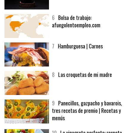
5
CHOCOLATE EN TEXTURAS
6
Bolsa de trabajo:
afuegolentoempleo.com
7
Hamburguesa | Carnes
8
Las croquetas de mi madre
9
Panecillos, gazpacho y bavarois,
tres recetas de premio | Recetas y
menús