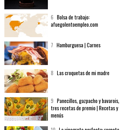
5
CHOCOLATE EN TEXTURAS
6
Bolsa de trabajo:
afuegolentoempleo.com
7
Hamburguesa | Carnes
8
Las croquetas de mi madre
9
Panecillos, gazpacho y bavarois,
tres recetas de premio | Recetas y
menús