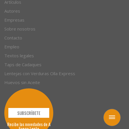
Artículos
Autores
Empresas
Sobre nosotros
Contacto
Empleo
Textos legales
Taps de Cadaques
Lentejas con Verduras Olla Express
Huevos sin Aceite
SUBSCRÍBETE
Toggle
Recibe las novedades de A
navigation
Fuego Lento