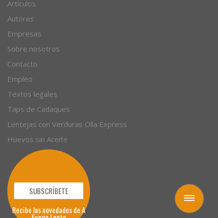
Recetas
Artículos
Autores
Empresas
Sobre nosotros
Contacto
Empleo
Textos legales
Taps de Cadaques
Lentejas con Verduras Olla Express
Huevos sin Aceite
Toggle
navigation
SUBSCRÍBETE