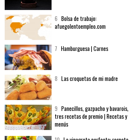
5
CHOCOLATE EN TEXTURAS
6
Bolsa de trabajo:
afuegolentoempleo.com
7
Hamburguesa | Carnes
8
Las croquetas de mi madre
9
Panecillos, gazpacho y bavarois,
tres recetas de premio | Recetas y
menús