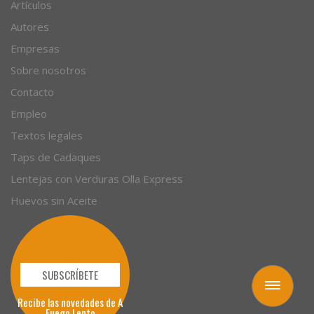
Artículos
Autores
Empresas
Sobre nosotros
Contacto
Empleo
Textos legales
Taps de Cadaques
Lentejas con Verduras Olla Express
Huevos sin Aceite
SUBSCRÍBETE
Toggle
Recibe las novedades de A
navigation
Fuego Lento