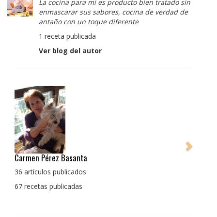
La cocina para mi es producto bien tratado sin
enmascarar sus sabores, cocina de verdad de
antaño con un toque diferente
1 receta publicada
Ver blog del autor
Carmen Pérez Basanta
Pedro M
La coci
36 artículos publicados
enmasca
67 recetas publicadas
con un 
1 recet