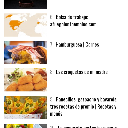
5
CHOCOLATE EN TEXTURAS
6
Bolsa de trabajo:
afuegolentoempleo.com
7
Hamburguesa | Carnes
8
Las croquetas de mi madre
9
Panecillos, gazpacho y bavarois,
tres recetas de premio | Recetas y
menús