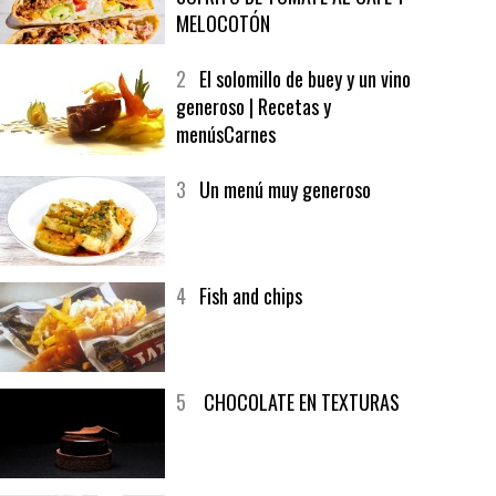
1
CRUNCH WRAP SUPREME CON
SOFRITO DE TOMATE AL CAFÉ Y
MELOCOTÓN
2
El solomillo de buey y un vino
generoso | Recetas y
menúsCarnes
3
Un menú muy generoso
4
Fish and chips
5
CHOCOLATE EN TEXTURAS