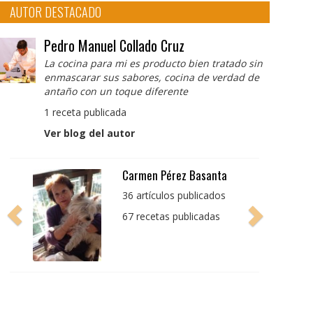
AUTOR DESTACADO
Pedro Manuel Collado Cruz
La cocina para mi es producto bien tratado sin
enmascarar sus sabores, cocina de verdad de
antaño con un toque diferente
1 receta publicada
Ver blog del autor
Pedro Manuel Collado
Cruz
La cocina para mi es
producto bien tratado
sin enmascarar sus
sabores, cocina de
verdad de antaño con
un toque diferente
1 receta publicada