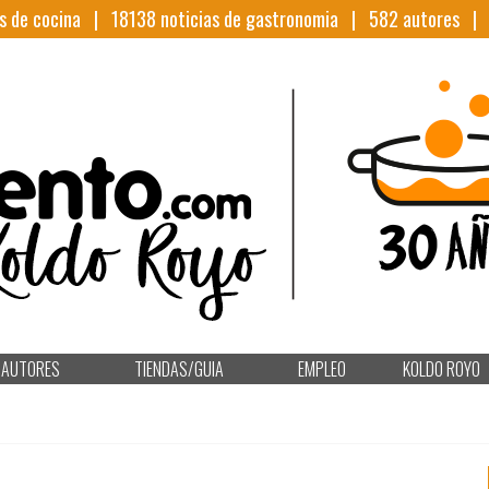
s de cocina |
18138
noticias de gastronomia |
582
autores 
AUTORES
TIENDAS/GUIA
EMPLEO
KOLDO ROYO