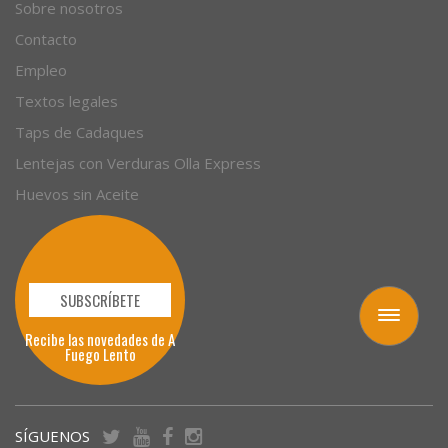
Empresas
Sobre nosotros
Contacto
Empleo
Textos legales
Taps de Cadaques
Lentejas con Verduras Olla Express
Huevos sin Aceite
Toggle
navigation
SUBSCRÍBETE
Recibe las novedades de A
Fuego Lento