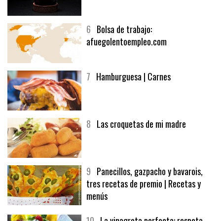
5
CHOCOLATE EN TEXTURAS
6
Bolsa de trabajo:
afuegolentoempleo.com
7
Hamburguesa | Carnes
8
Las croquetas de mi madre
9
Panecillos, gazpacho y bavarois,
tres recetas de premio | Recetas y
menús