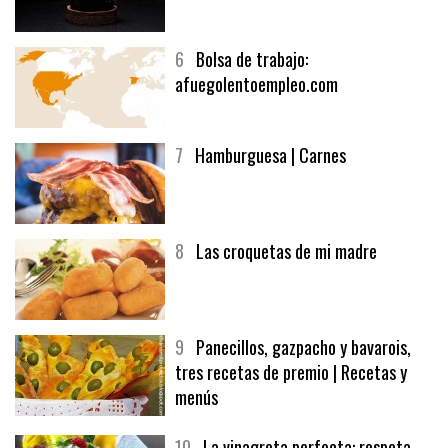
5
CHOCOLATE EN TEXTURAS
6
Bolsa de trabajo:
afuegolentoempleo.com
7
Hamburguesa | Carnes
8
Las croquetas de mi madre
9
Panecillos, gazpacho y bavarois,
tres recetas de premio | Recetas y
menús